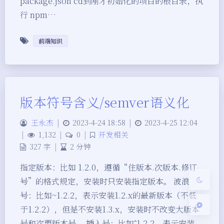
package.json cd到刚才初始化的项目的根目录，执
行 npm…
前端知识
夜间模式
版本符号含义/semver语义化
Sans Serif
Serif
王永杰
|
2023-4-24 18:58
|
2023-4-25 12:04
|
1,132
|
0
|
开发相关
浅阴影
深阴影
327 字
|
2 分钟
关闭
日落
暗化
灰度
指定版本：比如 1.2.0，遵循“住版本.次版本.修订
号”的格式规定，安装时只安装指定版本。 波浪
号：比如~1.2.2，表示安装1.2.x的最新版本（不低
于1.2.2），但是不安装1.3.x，安装时不改变大版本
号和次要版本号。 插入号：比如ˆ1.2.2，表示安装