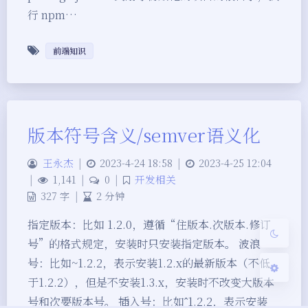
行 npm…
前端知识
夜间模式
版本符号含义/semver语义化
Sans Serif
Serif
王永杰
|
2023-4-24 18:58
|
2023-4-25 12:04
浅阴影
深阴影
|
1,141
|
0
|
开发相关
327 字
|
2 分钟
关闭
日落
暗化
灰度
指定版本：比如 1.2.0，遵循“住版本.次版本.修订
号”的格式规定，安装时只安装指定版本。 波浪
号：比如~1.2.2，表示安装1.2.x的最新版本（不低
于1.2.2），但是不安装1.3.x，安装时不改变大版本
号和次要版本号。 插入号：比如ˆ1.2.2，表示安装