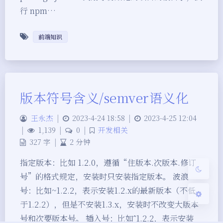
行 npm…
前端知识
夜间模式
版本符号含义/semver语义化
Sans Serif
Serif
王永杰
|
2023-4-24 18:58
|
2023-4-25 12:04
浅阴影
深阴影
|
1,139
|
0
|
开发相关
327 字
|
2 分钟
关闭
日落
暗化
灰度
指定版本：比如 1.2.0，遵循“住版本.次版本.修订
号”的格式规定，安装时只安装指定版本。 波浪
号：比如~1.2.2，表示安装1.2.x的最新版本（不低
于1.2.2），但是不安装1.3.x，安装时不改变大版本
号和次要版本号。 插入号：比如ˆ1.2.2，表示安装