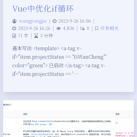
Vue中优化if循环
wangyongjie
|
2023-9-26 16:06
|
2023-9-26 16:26
|
4,836
|
0
|
开发相关
71 字
|
3 分钟
基本写法 <template> <a-tag v-
if="item.projectStatus == 'YiWanCheng'"
color="green"> 已启动 </a-tag> <a-tag v-
if="item.projectStatus == '…