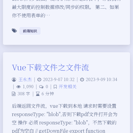
最大限度的控制数据修改/同步的权限。 第二、如果
你不使用表单的…
前端知识
Vue下载文件之文件流
王永杰
|
2023-9-07 10:32
|
2023-9-09 10:34
|
1,090
|
0
|
开发相关
308 字
|
6 分钟
夜间模式
后端返回文件流，vue下载到本地 请求时需要设置
Sans Serif
Serif
responseType: "blob",否则下载pdf文件打开会为
空 操作 必须 responseType: "blob"，不然下载的
浅阴影
深阴影
pdf为空白 // getDownFile export function