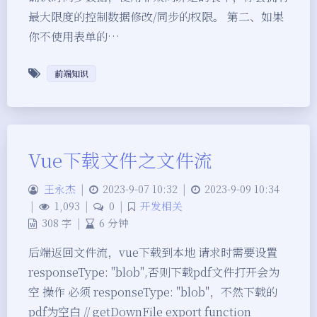
最大限度的控制数据修改/同步的权限。 第二、如果
你不使用表单的…
前端知识
Vue下载文件之文件流
王永杰
|
2023-9-07 10:32
|
2023-9-09 10:34
|
1,093
|
0
|
开发相关
308 字
|
6 分钟
夜间模式
后端返回文件流，vue下载到本地 请求时需要设置
Sans Serif
Serif
responseType: "blob",否则下载pdf文件打开会为
空 操作 必须 responseType: "blob"，不然下载的
浅阴影
深阴影
pdf为空白 // getDownFile export function