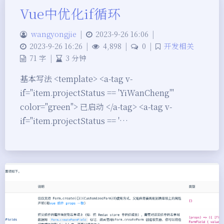
Vue中优化if循环
wangyongjie
|
2023-9-26 16:06
|
2023-9-26 16:26
|
4,898
|
0
|
开发相关
71 字
|
3 分钟
基本写法 <template> <a-tag v-
if="item.projectStatus == 'YiWanCheng'"
color="green"> 已启动 </a-tag> <a-tag v-
if="item.projectStatus == '…