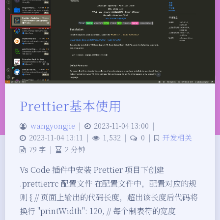
Prettier基本使用
wangyongjie
|
2023-11-04 13:00
|
2023-11-04 13:11
|
1,532
|
0
|
开发相关
79 字
|
2 分钟
Vs Code 插件中安装 Prettier 项目下创建
.prettierrc 配置文件 在配置文件中，配置对应的规
则 { // 页面上输出的代码长度，超出该长度后代码将
换行 "printWidth": 120, // 每个制表符的宽度